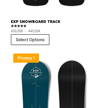
EXP SNOWBOARD TRACK
Note
Plage
430,00
€
–
440,00
€
5.00
sur 5
de
Select Options
prix :
430,00€
à
Promo !
440,00€