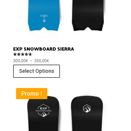
EXP SNOWBOARD SIERRA
Note
Plage
300,00
€
–
350,00
€
4.80
sur 5
de
Select Options
prix :
300,00€
à
Promo !
350,00€