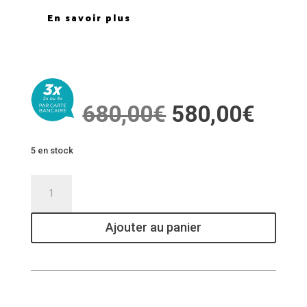
En savoir plus
Le
Le
680,00
€
580,00
€
prix
prix
initial
actue
5 en stock
était :
est :
680,00€.
580,
quantité
de
EXP
Ajouter au panier
SNOWBOARD
OVERDRIVE
DLX
S