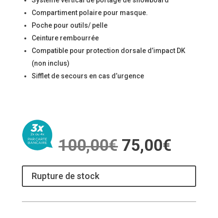
Système vertical de portage de snowboard
Compartiment polaire pour masque.
Poche pour outils/ pelle
Ceinture rembourrée
Compatible pour protection dorsale d’impact DK
(non inclus)
Sifflet de secours en cas d’urgence
Le
Le
100,00
€
75,00
€
prix
prix
initial
actuel
était :
est :
Rupture de stock
100,00€.
75,00