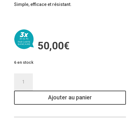
Simple, efficace et résistant.
50,00
€
6 en stock
quantité
de
DAKINE
Ajouter au panier
PIPE
SNOWBOARD
BAG