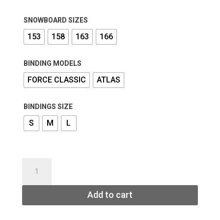
70
th
96
SNOWBOARD SIZES
153
158
163
166
BINDING MODELS
FORCE CLASSIC
ATLAS
BINDINGS SIZE
S
M
L
EXP
SNOWBOARD
TRACK
Add to cart
BINDINGS
UNION
EXP