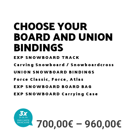
CHOOSE YOUR
BOARD AND UNION
BINDINGS
EXP SNOWBOARD TRACK
Carving Snowboard / Snowboardcross
UNION SNOWBOARD BINDINGS
Force Classic, Force, Atlas
EXP SNOWBOARD BOARD BAG
EXP SNOWBOARD Carrying Case
Pri
700,00
€
–
960,00
€
ran